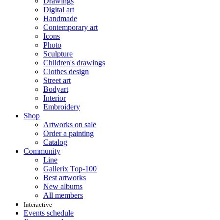
Drawings
Digital art
Handmade
Contemporary art
Icons
Photo
Sculpture
Children's drawings
Clothes design
Street art
Bodyart
Interior
Embroidery
Shop
Artworks on sale
Order a painting
Catalog
Community
Line
Gallerix Top-100
Best artworks
New albums
All members
Interactive
Events schedule