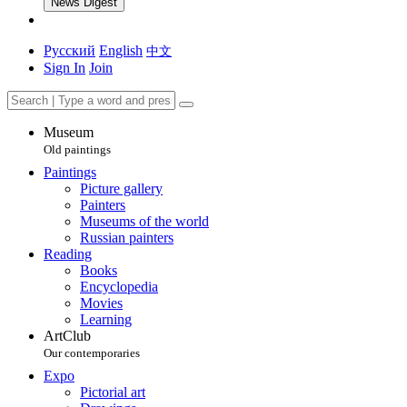
News Digest
Русский
English
中文
Sign In
Join
Museum
Old paintings
Paintings
Picture gallery
Painters
Museums of the world
Russian painters
Reading
Books
Encyclopedia
Movies
Learning
ArtClub
Our contemporaries
Expo
Pictorial art