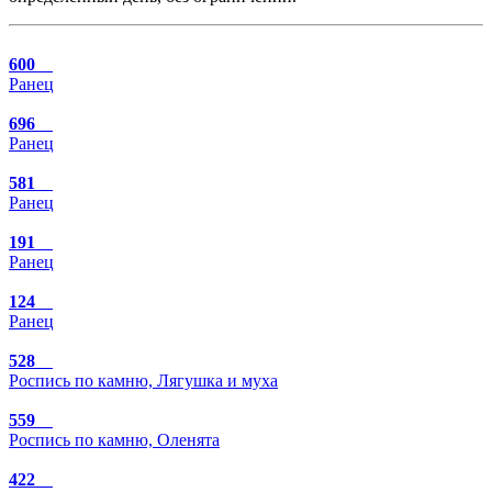
600
Ранец
696
Ранец
581
Ранец
191
Ранец
124
Ранец
528
Роспись по камню, Лягушка и муха
559
Роспись по камню, Оленята
422