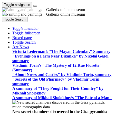
Toggle navigation
Toggle Search
Toggle menubar
Toggle fullscreen
Boxed page
Toggle Search
Art News
Victoria Lederman’s "The Mayan Calendar," Summary
"Evenings on a Farm Near Dikanka" by Nikolai Gogol,
summary
Vladimir Torin’s "The Mystery of 12 Rue Florette"
(Summary)
"About Noses and Castles" by Vladimir Torin, summary
"Secrets of the Old Pharmacy" by Vladimir Torin,
summary
A summary of "They Fought for Their Country" by
Mikhail Sholokhov
A summary of Mikhail Sholokhov’s "The Fate of a Man"
New secret chambers discovered in the Giza pyramids: