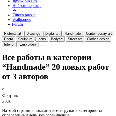
Jigsaw puzzles
Нейрогенератор
🔥
Fifteen puzzle
Wallpapers
Forum
Pictorial art
Drawings
Digital art
Handmade
Contemporary art
Photo
Sculpture
Icons
Bodyart
Street art
Clothes design
Interior
Embroidery
Все работы в категории
“Handmade”
20 новых работ
от 3 авторов
9
Февраля
2026
На этой странице показаны все загрузки в категорию за
определённый день, без ограничений.